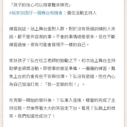
「孩子的信心可以用掌聲來擦亮」
#給家扶囝仔一個舞台和機會
：擔任活動主持人
練習說話，站上舞台面對人群，對於沒有受過訓練的人來
說，都不是件容易的事。不會的事情總是很多，但在不斷
練習過後，很有可能會發現不一樣的自己。
家扶孩子丫弘在社工老師的鼓勵之下，初次站上舞台主持
助學金頒獎活動。即使事前做足準備，一遍遍的練習，難
免上台前仍會有些不安與怯懦。丫弘沒有退縮，他在內心
為自己加油打氣：「我一定做的到！」。
在克服一開始的發抖後，丫弘漸入佳境，穩當的完成了主
持任務，然後帶著大大的笑容走下台。看見丫弘臉上的微
笑，我們知道他成功了！