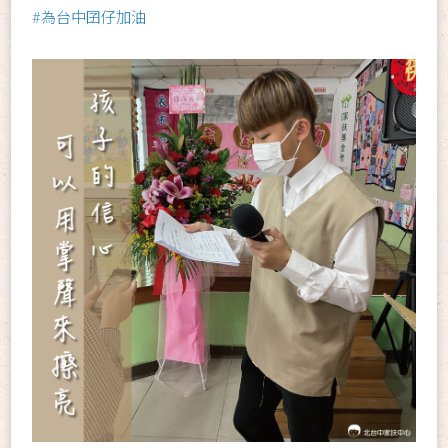
#為台中囝仔加油