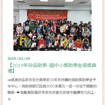
2019 / 03 / 09
【2019年矽品助學~國中小獎助學金頒獎典
禮】
📣感謝矽品家扶佰元俱樂部18年來持續的捐助獎助學金予
本中心，捐助總額已超過3000多萬元，這一份從不間斷的
關愛~❤ 鼓勵幫助著許多家扶孩童在逆境中繼續努力向上~
☺