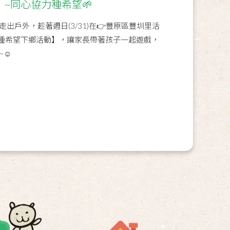
】~同心協力種希望🌱
出戶外，趁著週日(3/31)在👉豐原區豐圳里活
種希望下鄉活動】，讓家長帶著孩子一起遊戲，
~☺