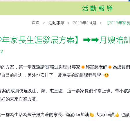
活動報導
首頁
活動報導
2019年3-4月
【2019年家
19年家長生涯發展方案】➡️➡️月嫂培訓
12
年的方案，第一堂課邀請
職涯與理財專家
邱富慈老師
為成員們
➰
🔸
🔸
解自己的能力，另外也安排了非常重要的記帳課程教學~
😊
參與方案的成員仍遍及山、海、屯三區，這一群家長們平常上班、帶小
好的未來而努力著...
一群為生活為孩子努力著的家長...滿滿der加油
大大der讚
也讓
👏
👍
