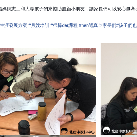
溫媽媽志工和大專孩子們來協助照顧小朋友，讓家長們可以安心無牽
長生涯發展方案
#
月嫂培訓
#
很棒der課程
#
hen認真ㄉ家長們
#
孩子們也