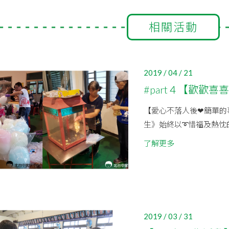
相關活動
2019 / 04 / 21
#part４【歡歡喜
【愛心不落人後❤簡單的
生》始終以➰惜福及熱忱
了解更多
2019 / 03 / 31