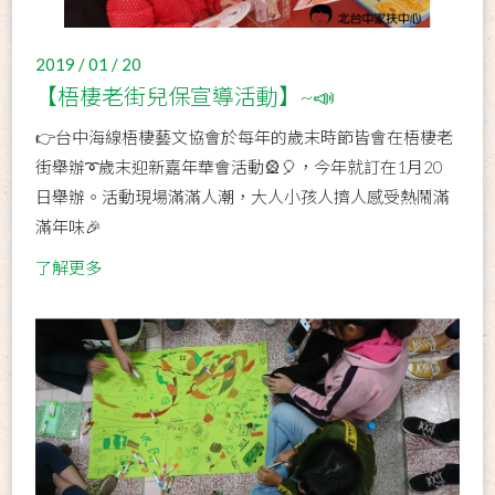
2019 / 01 / 20
【梧棲老街兒保宣導活動】~📣
👉台中海線梧棲藝文協會於每年的歲末時節皆會在梧棲老
街舉辦➰歲末迎新嘉年華會活動🎡🎈，今年就訂在1月20
日舉辦。活動現場滿滿人潮，大人小孩人擠人感受熱鬧滿
滿年味🎉
了解更多