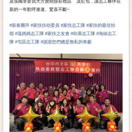
及張國章委員大方贊助摸彩禮品
及紅包，讓志工夥伴在
🎁
新的一年歡呼連連、驚喜不斷~
😉
#
新春團拜
#
家扶扶幼委員
#
家扶志工隊
#
家扶的最佳拍
檔
#
溫媽媽志工隊
#
家扶之友會
#
幼展志工隊
#
海線志工
隊
#
屯區志工隊
#
謝謝您們總是無私的奉獻