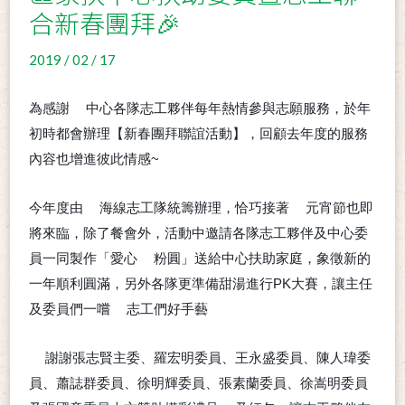
合新春團拜🎉
2019 / 02 / 17
為感謝
中心各隊志工夥伴每年熱情參與志願服務，於年
🙏
初時都會辦理【新春團拜聯誼活動】，回顧去年度的服務
內容也增進彼此情感~
❤
今年度由
海線志工隊統籌辦理，恰巧接著
元宵節也即
➰
🏮
將來臨，除了餐會外，活動中邀請各隊志工夥伴及中心委
員一同製作「愛心
粉圓」送給中心扶助家庭，象徵新的
❤
一年順利圓滿，另外各隊更準備甜湯進行PK大賽，讓主任
及委員們一嚐
志工們好手藝
😋
👍
謝謝張志賢主委、羅宏明委員、王永盛委員、陳人瑋委
❤
員、蕭誌群委員、徐明輝委員、張素蘭委員、徐嵩明委員