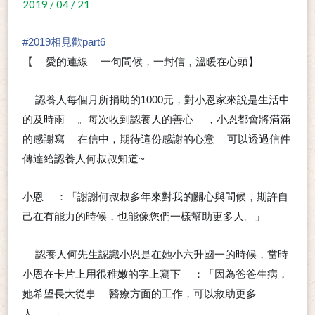
2019 / 04 / 21
#
2019相見歡part6
【
愛的連線
一句問候，一封信，溫暖在心頭】
❤
➰
認養人每個月所捐助的1000元，對小恩家來說是生活中
🙂
的及時雨
。每次收到認養人的善心
，小恩都會將滿滿
🌧
❤
的感謝寫
在信中，期待這份感謝的心意
可以透過信件
🖋
❤
傳達給認養人何叔叔知道~
☺
小恩
：「謝謝何叔叔多年來對我的關心與問候，期許自
💬
己在有能力的時候，也能像您們一樣幫助更多人。」
認養人何先生認識小恩是在她小六升國一的時候，當時
🙂
小恩在卡片上用很稚嫩的字上寫下
：「因為爸爸生病，
✏
她希望長大從事
醫療方面的工作，可以救助更多
🏥
人…。」