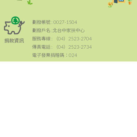
劃撥帳號 : 0027-1504
劃撥戶名 :北台中家扶中心
服務專線 : （04）2523-2704
捐款資訊
傳真電話 : （04）2523-2734
電子發票捐贈碼：024
電話：（04）2523-2704
傳真：（04）2523-2734
地址：420 台中市豐原區豐原大道三段199號
聯絡資訊
email：tcc@ccf.org.tw
北台中家扶中心粉絲專頁~邀請您按讚與分享^^