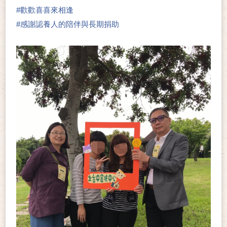
#
歡歡喜喜來相逢
#
感謝認養人的陪伴與長期捐助