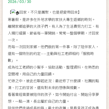
2026 / 03 / 30
【
回家，不只是團聚，也是把愛帶回來】
寒暑假，是許多在外地求學的家扶大專生返鄉的時刻。
離開家鄉追夢的大孩子們，有人為了生活費努力打工、有
人精打細算、節省每一筆開銷，常常一整個學期，才回家
一次。
而每一次回到家鄉，他們做的第一件事，除了陪伴家人，
還有一個特別的約定——主動與社工老師相約「服務時
數」。
成為社工老師的小幫手，協助活動、整理資料，在熟悉的
空間裡，用自己的力量回饋。
忙碌之中，彼此也聊起近況：最近修了什麼課、社團的點
滴、打工的甘苦，還有對未來的想像與規劃。
看著曾經需要被陪伴的孩子，如今開始付出、開始分享夢
想，一點一滴，長出屬於自己的力量。
陪伴他們走過成長的路，最大的收穫，是看見孩子成為勇