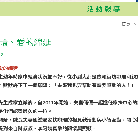
活動報導
首頁
環、愛的綿延
02
愛的綿延
生幼年時家中經濟狀況並不好，從小到大都是依賴街坊鄰居和親
，默默許下了一個願望：「未來我也要幫助有需要幫助的人！」
先生成家立業後，自2011年開始，夫妻倆便一起擔任家扶中心
是他們認養最久的一位。
開始，陳氏夫妻便透過家扶辦理的相見歡活動與小智互動，關心
受到來自陳叔叔、李阿姨真摯的關懷與照顧。