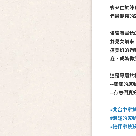
後來由於陳
們最期待的
儘管有書信
雙兒女前來
這美好的過
庭，成為像
這是專屬於
--滿滿的感
--有您們真
#北台中家
#溫暖的感
#陪伴家扶