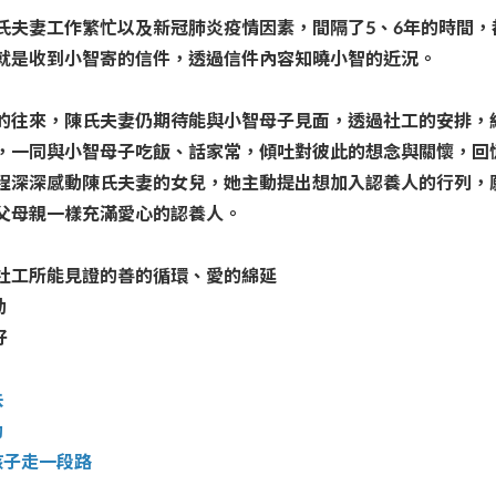
氏夫妻工作繁忙以及新冠肺炎疫情因素，間隔了5、6年的時間
就是收到小智寄的信件，透過信件內容知曉小智的近況。
的往來，陳氏夫妻仍期待能與小智母子見面，透過社工的安排，
，一同與小智母子吃飯、話家常，傾吐對彼此的想念與關懷，回
程深深感動陳氏夫妻的女兒，她主動提出想加入認養人的行列，
父母親一樣充滿愛心的認養人。
社工所能見證的善的循環、愛的綿延
動
好
扶
動
孩子走一段路