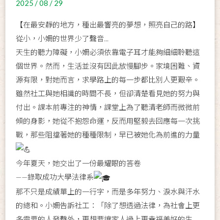
2025 / 08 / 29
【在最安靜的地方，種出最響亮的夢想，照亮自己的路】
從小，小姍的世界少了聲音...
天生的聽力障礙，小姍必須依靠電子耳才能夠細細聆聽這
個世界。然而，生活並沒有因此放慢腳步。家境困難、資
源有限，對她而言，求學路上的每一步都比別人更艱辛。
雖然社工與她相識的時間不長，但卻清楚看見她的努力與
付出。課本前專注的神情，課堂上為了聽清老師而微微前
傾的身影，她從不抱怨命運，反而用堅毅去回應每一次挑
戰，那些阻擋著她的種種限制，早已被她化為前進的力量
今年夏天，她交出了一份最耀眼的答卷
——錄取成功大學法律系
那不只是成績單上的一行字，而是多年努力、淚水與汗水
的總和。小姍告訴社工：「除了想透過法律，為社會上更
多需要的人發聲外，更想要讓家人過上更幸福美好的生