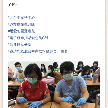
了解~
❤
❤
#
北台中家扶中心
#
W方案在職訓練
#
用愛包圍受虐兒
#
電子發票捐贈愛心碼024
#
歡迎轉貼分享
#
邀請您給北台中家扶粉絲專頁一個讚
👍