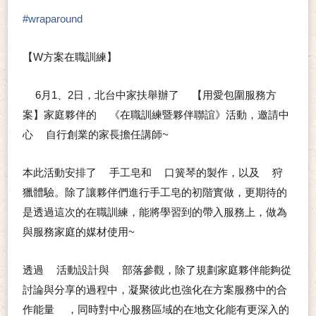
#
wraparound
【W方案在職訓練】
6月1、2日，北台中家扶舉辦了
【用愛包圍服務方
📣
➰
案】家庭夥伴的
《在職訓練暨夥伴聯誼》活動，邀請中
👉
心
自行創業的家長擔任講師~
➡
☺
本此活動安排了
手工皂和
口簧琴的製作，以及
狩
✅
✅
✅
獵體驗。除了讓夥伴們進行手工皂的初階實做，更期待的
是透過這次的在職訓練，能將學習到的帶入服務上，做為
與服務家庭的媒材使用~
🙂
透過
活動設計與
部落參觀，除了規劃家庭夥伴能夠從
🔹
🔹
討論與分享的過程中，凝聚彼此也強化在方案服務中的合
作能量
，同時對中心服務區域的在地文化能有更深入的
💪