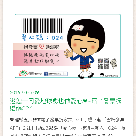
2019 / 05 / 09
邀您一同愛地球🌏也做愛心❤~電子發票捐
贈碼024
💖輕鬆五步驟➰電子發票捐家扶~☺1.手機下載「雲端發票
APP」2.註冊帳號 3.點選「愛心碼」按鈕 4.輸入「024」搜
尋後按確認加入 5.結帳時出示愛心碼請商家掃描~😉