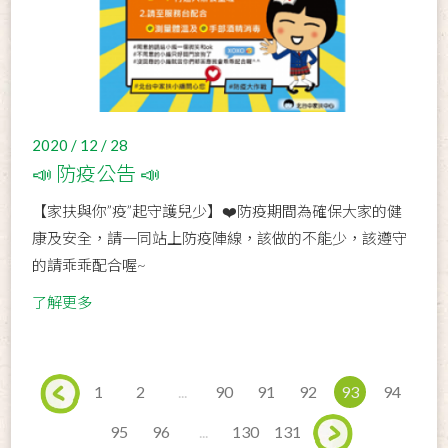
2020 / 12 / 28
📣 防疫公告 📣
【家扶與你”疫”起守護兒少】❤️防疫期間為確保大家的健
康及安全，請一同站上防疫陣線，該做的不能少，該遵守
的請乖乖配合喔~
了解更多
1
2
...
90
91
92
93
94
95
96
...
130
131