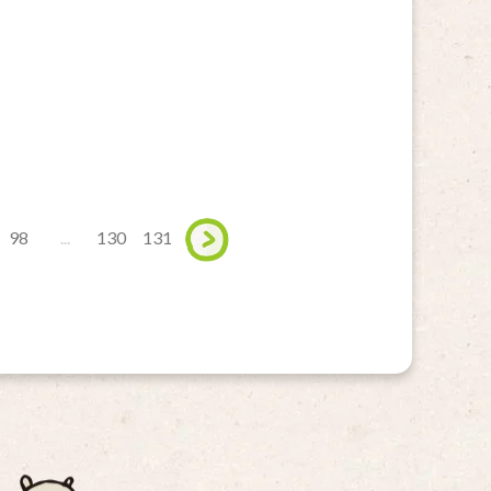
98
...
130
131