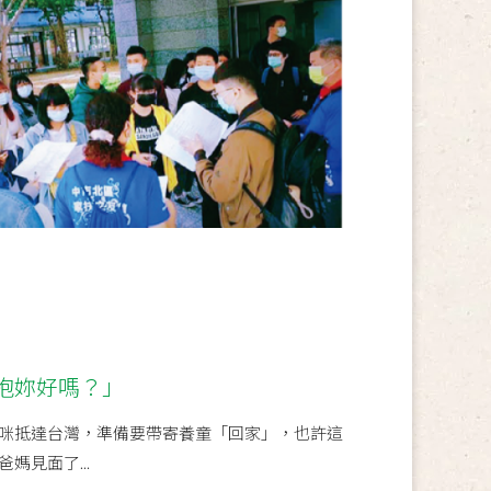
抱妳好嗎？」
咪抵達台灣，準備要帶寄養童「回家」，也許這
媽見面了...