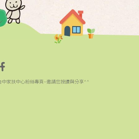
台中家扶中心粉絲專頁~邀請您按讚與分享^^