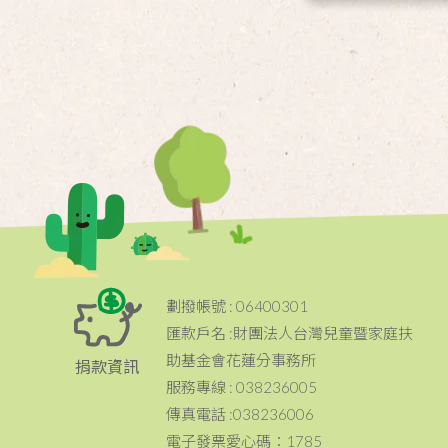
劃撥帳號 : 06400301
匯款戶名 :財團法人台灣兒童暨家庭扶
助基金會花蓮分事務所
捐款資訊
服務專線 : 038236005
傳真電話 :038236006
電子發票愛心碼：1785