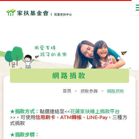
網路捐款
首頁
捐款參與
網路捐款
★捐款方式：
點選連結至<<
花蓮家扶線上捐款平台
>>，可使用
信用刷卡
、
ATM轉帳
、
LINE-Pay
，三種方
式捐款
★捐款步驟：