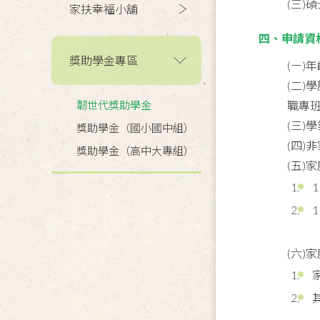
(三)
家扶幸福小舖
四、申請資
獎助學金專區
(ㄧ)
(二
韌世代獎助學金
職專
(三)
獎助學金（國小國中組）
(四)
獎助學金（高中大專組）
(五)
(六)