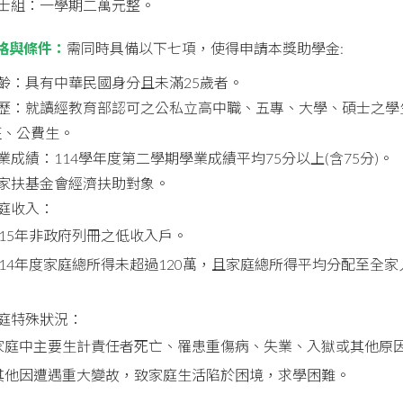
碩士組：一學期二萬元整。
格與條件：
需同時具備以下七項，使得申請本獎助學金:
年齡：具有中華民國身分且未滿25歲者。
)學歷：就讀經教育部認可之公私立高中職、五專、大學、碩士之
班、公費生。
學業成績：114學年度第二學期學業成績平均75分以上(含75分)。
非家扶基金會經濟扶助對象。
家庭收入：
115年非政府列冊之低收入戶。
114年度家庭總所得未超過120萬，且家庭總所得平均分配至全
家庭特殊狀況：
家庭中主要生計責任者死亡、罹患重傷病、失業、入獄或其他原
其他因遭遇重大變故，致家庭生活陷於困境，求學困難。