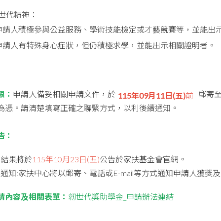
韌世代精神：
申請人積極參與公益服務、學術技能檢定或才藝競賽等，並能出
申請人有特殊身心症狀，但仍積極求學，並能出示相關證明者。
限：
申請人備妥相關申請文件，於
郵寄
115年09月11日(五)
前
為憑。請清楚填寫正確之聯繫方式，以利後續通知。
告：
審查結果將於
115年10月23日(五)
公告於家扶基金會官網。
獲獎通知:家扶中心將以郵寄、電話或E-mail等方式通知申請人獲獎
請內容及相關表單：
韌世代獎助學金_申請辦法連結