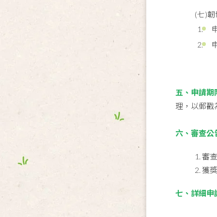
(七)
五、申請期
理，以郵戳
六、審查公
1. 
2. 
七、詳細申