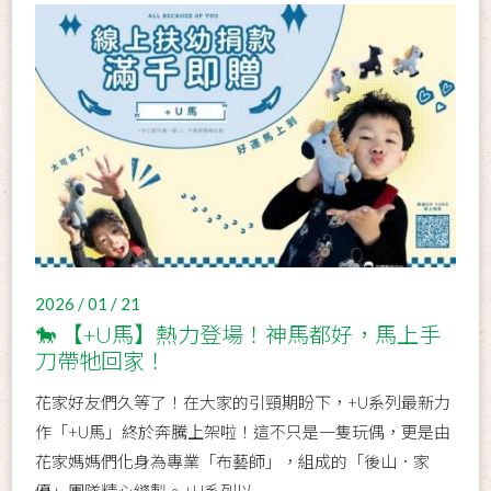
2026 / 01 / 21
🐎 【+U馬】熱力登場！神馬都好，馬上手
刀帶牠回家！
花家好友們久等了！在大家的引頸期盼下，+U系列最新力
作「+U馬」終於奔騰上架啦！ ​ 這不只是一隻玩偶，更是由
花家媽媽們化身為專業「布藝師」，組成的「後山．家
優」團隊精心縫製。+U系列以...