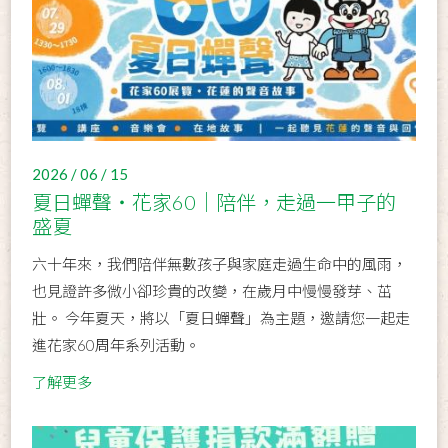
2026 / 06 / 15
夏日蟬聲・花家60｜陪伴，走過一甲子的
盛夏
六十年來，我們陪伴無數孩子與家庭走過生命中的風雨，
也見證許多微小卻珍貴的改變，在歲月中慢慢發芽、茁
壯。 今年夏天，將以「夏日蟬聲」為主題，邀請您一起走
進花家60周年系列活動。
了解更多