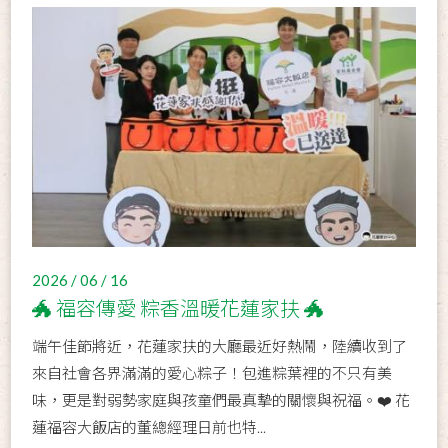
2026 / 06 / 16
🐲 福容傳愛 粽香溫暖花蓮家扶 🐲
端午佳節將近，花蓮家扶的大廳最近好熱鬧，陸續收到了
來自社會各界滿滿的愛心粽子！包進粽葉裡的不只有美
味，更是對弱勢家庭與孩童們最真摯的關懷與祝福。❤️ 花
蓮福容大飯店的董總經理日前也特...