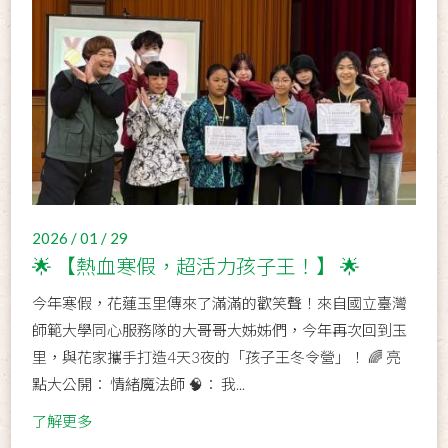
2026 / 01 / 29
🌟 【熱血寒假，超活力孩子王！】 🌟
今年寒假，花蓮玉里傳來了滿滿的歡笑聲！來自國立臺灣
師範大學同心服務隊的大哥哥大姊姊們，今年再次回到玉
里，與花家攜手打造4天3夜的「孩子王冬令營」！ 🌈 亮
點大公開： 情緒魔法師 🧠： 我...
了解更多