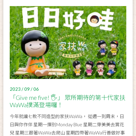
2023 / 09 / 06
「Give me five! 🖐️」 眾所期待的第十代家扶
WaWa撲滿登場囉！
今年就讓七款不同造型的家扶WaWa， 從週一到周末，日
日與你作伴 星期一揮別Monday Blue 星期二穿美美去賞花
兒 星期三跟著WaWa去爬山 星期四帶著WaWa行善做好事