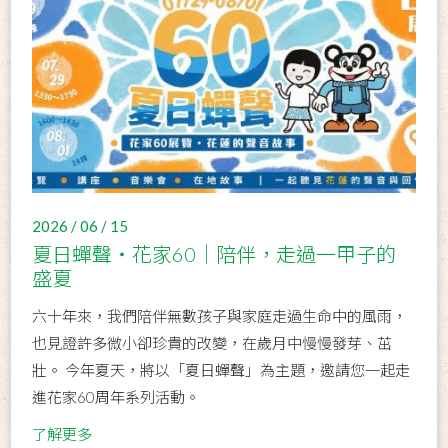
2026 / 06 / 15
夏日蟬聲・花家60｜陪伴，走過一甲子的
盛夏
六十年來，我們陪伴無數孩子與家庭走過生命中的風雨，
也見證許多微小卻珍貴的改變，在歲月中慢慢發芽、茁
壯。 今年夏天，將以「夏日蟬聲」為主題，邀請您一起走
進花家60周年系列活動。
了解更多