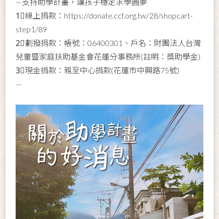
—支持助學計畫，讓孩子穩定求學圓夢
1⃣線上捐款：
https://donate.ccf.org.tw/28/shopcart-
step1/89
2⃣劃撥捐款：帳號：06400301、戶名：財團法人台灣
兒童暨家庭扶助基金會花蓮分事務所(註明：獎助學金)
3⃣現金捐款：親至中心捐款(花蓮市中興路75號)
—