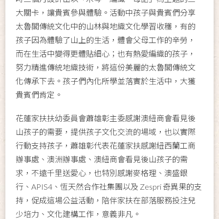
大關卡，讓貴賓參與體驗。活動中孩子與貴賓們分享
太魯閣傳統文化中的山林與地織文化學習收穫，有的
孩子因為體驗了山上的生活，體會父母工作的辛勞，
而在生活中變得更體貼細心；也有熱愛編織的孩子，
努力精進傳統地織技術，將這份美麗的太魯閣傳統文
化傳承下去。孩子們內化所學並落實於生活中，大獲
貴賓們肯定。
花蓮家扶扶幼委員會蕭雄彰主委感謝澳紐商會看見後
山孩子的需要，提供孩子文化交流的場域，也以實際
行動支持孩子，蕭雄彰代表花蓮家扶感謝紐西蘭工商
辦事處、澳洲辦事處、澳紐商會看見後山孩子的需
求，不遠千里送愛心，也特別感謝麥格理、澳盛銀
行、APIS4、恆天然合作社集團以及 Zespri 奇異果的支
持，促成這場公益活動，陪伴家扶在部落服務投注兒
少培力、文化建構工作，意義非凡。