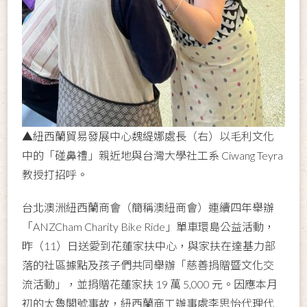
▲紐西蘭貿易發展中心魏緹娜處長（右）以毛利文化
中的「碰鼻禮」親近地與台灣大學社工系 Ciwang Teyra
教授打招呼。
台北澳洲紐西蘭商會（簡稱澳紐商會）連續四年舉辦
「ANZCham Charity Bike Ride」單車環島公益活動，
昨（11）日送愛到花蓮家扶中心，與家扶在達基力部
落的社區據點及孩子們共同舉辦「慈善捐贈暨文化交
流活動」，並捐贈花蓮家扶 19 萬 5,000 元。因應本月
初的太魯閣號事故，紐西蘭商工辦事處李思怡代理代