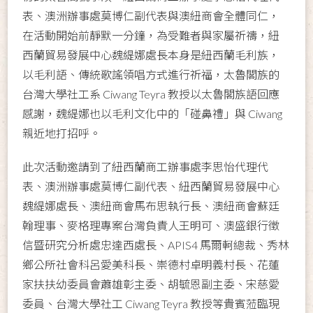
表、澳洲辦事處莫博仁副代表與澳紐商會全體同仁，
在活動開始前靜默一分鐘，為受難者與家屬祈禱，紐
西蘭貿易發展中心魏緹娜處長本身是紐西蘭毛利族，
以毛利語、傳統歌謠領唱方式進行祈福，太魯閣族的
台灣大學社工系 Ciwang Teyra 教授以太魯閣族語回應
感謝，魏緹娜也以毛利文化中的「碰鼻禮」與 Ciwang
親近地打招呼。
此次活動邀請到了紐西蘭商工辦事處李思怡代理代
表、澳洲辦事處莫博仁副代表、紐西蘭貿易發展中心
魏緹娜處長、澳紐商會馬布思執行長、澳紐商會蘇廷
翰理事、麥格理專案台灣負責人王明可、澳盛銀行徵
信暨研究分析處忠達西處長、APIS4 馬爾軻總裁、秀林
鄉公所社會科呂愛美科長、崇德村卓明義村長、花蓮
家扶扶幼委員會蕭雄彰主委、胡毓恩副主委、宋慈愛
委員、台灣大學社工 Ciwang Teyra 教授等貴賓蒞臨現