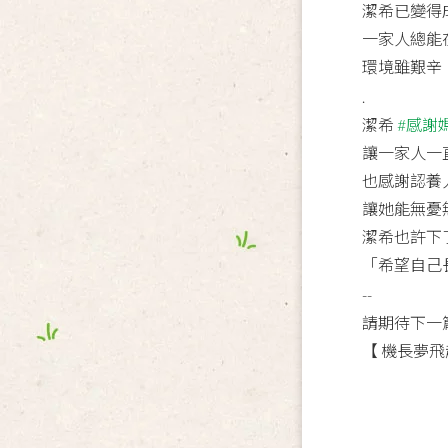
潔希已變得
一家人總能
環境雖艱辛
.
潔希
#感謝
讓一家人一
也感謝認養
讓她能無憂
潔希也許下
「希望自己
--
請期待下一
【 機長夢