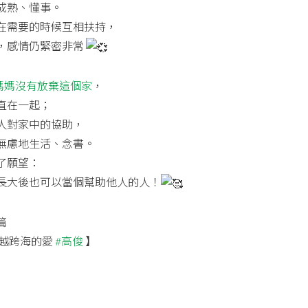
成熟、懂事。
在需要的時候互相扶持，
，感情仍緊密非常
媽媽沒有放棄這個家
，
直在一起；
人對家中的協助，
無慮地生活、念書。
了願望：
長大後也可以當個幫助他人的人！
篇
飛越跨海的愛
#高俊
】