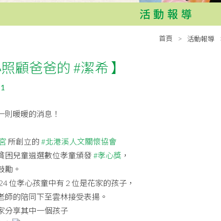
活動報導
首頁
活動報導
小照顧爸爸的 #潔希 】
11
一則暖暖的消息！
宮
所創立的
#北港溪人文關懷協會
貧困兒童遴選數位孝童頒發
#孝心獎
，
鼓勵。
24 位孝心孩童中有 2 位是花家的孩子，
老師的陪同下至雲林接受表揚。
家分享其中一個孩子