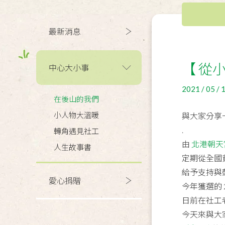
最新消息
【 從
中心大小事
2021 / 05 / 
在後山的我們
小人物大溫暖
與大家分享
.
轉角遇見社工
由
北港朝天
人生故事書
定期從全國
給予支持與
愛心捐贈
今年獲選的 
日前在社工
今天來與大