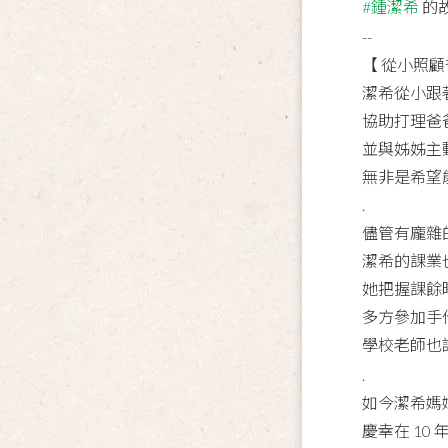
#鍾潔希
的
--
【 從小照
潔希從小跟
協助打理爸
並與姊姊主
無非是希望
.
儘管有龐雜
潔希的課業
她把握課餘
多方參加手
學校老師也
.
如今潔希媽
慶幸在 10