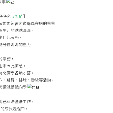
故事
顧爸爸的
#潔希
】
著媽媽練習照顧癱瘓在床的爸爸，
爸生活的點點滴滴，
動扛起家務，
能分擔媽媽的壓力
的家務，
也未因此懈怠，
時間廣學各項才藝，
作、跳舞、排球、游泳等活動，
誇讚她勤勉向學
媽已無法繼續工作，
 年的成長過程中，