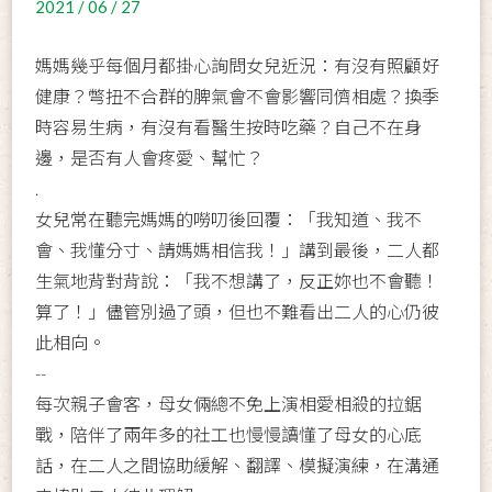
2021 / 06 / 27
媽媽幾乎每個月都掛心詢問女兒近況：有沒有照顧好
健康？彆扭不合群的脾氣會不會影響同儕相處？換季
時容易生病，有沒有看醫生按時吃藥？自己不在身
邊，是否有人會疼愛、幫忙？
.
女兒常在聽完媽媽的嘮叨後回覆：「我知道、我不
會、我懂分寸、請媽媽相信我！」講到最後，二人都
生氣地背對背說：「我不想講了，反正妳也不會聽！
算了！」儘管別過了頭，但也不難看出二人的心仍彼
此相向。
--
每次親子會客，母女倆總不免上演相愛相殺的拉鋸
戰，陪伴了兩年多的社工也慢慢讀懂了母女的心底
話，在二人之間協助緩解、翻譯、模擬演練，在溝通