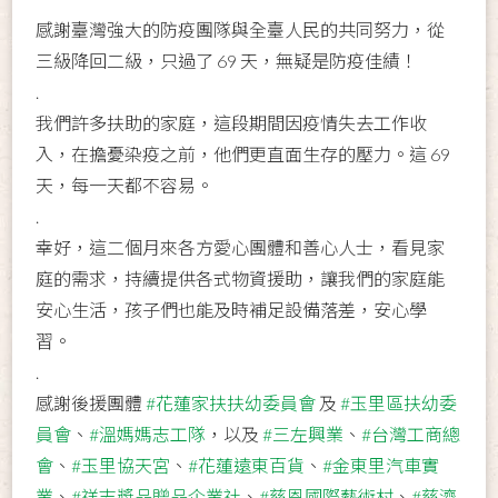
感謝臺灣強大的防疫團隊與全臺人民的共同努力，從
三級降回二級，只過了 69 天，無疑是防疫佳績！
.
我們許多扶助的家庭，這段期間因疫情失去工作收
入，在擔憂染疫之前，他們更直面生存的壓力。這 69
天，每一天都不容易。
.
幸好，這二個月來各方愛心團體和善心人士，看見家
庭的需求，持續提供各式物資援助，讓我們的家庭能
安心生活，孩子們也能及時補足設備落差，安心學
習。
.
感謝後援團體
#花蓮家扶扶幼委員會
及
#玉里區扶幼委
員會
、
#溫媽媽志工隊
，以及
#三左興業
、
#台灣工商總
會
、
#玉里協天宮
、
#花蓮遠東百貨
、
#金東里汽車實
業
、
#祥志獎品贈品企業社
、
#慈恩國際藝術村
、
#慈濟