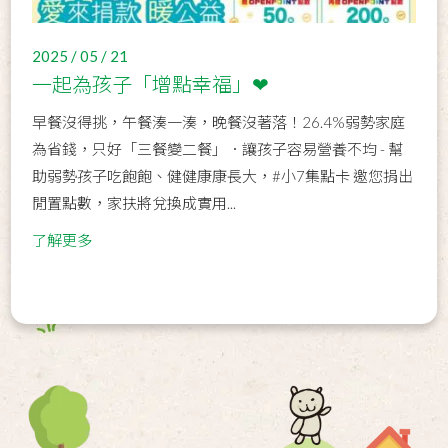
2025 / 05 / 21
一起為孩子「增點幸福」❤
早餐沒得挑，午餐湊一湊，晚餐沒著落！26.4%弱勢家庭
為省錢，只好「三餐變二餐」．讓孩子容易營養不均 - 幫
助弱勢孩子吃飽飽、健健康康長大，#小7集點卡 邀您捐出
閒置點數，家扶將兌換成實用...
了解更多