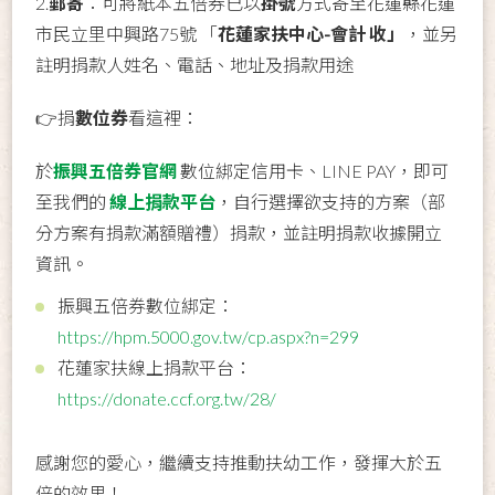
2.
郵寄
：可將紙本五倍券已以
掛號
方式寄至花蓮縣花蓮
市民立里中興路75號 「
花蓮家扶中心-會計 收」
，並另
註明捐款人姓名、電話、地址及捐款用途
👉捐
數位券
看這裡：
於
振興五倍券官網
數位綁定信用卡、LINE PAY，即可
至我們的
線上捐款平台
，自行選擇欲支持的方案（部
分方案有捐款滿額贈禮）捐款，並註明捐款收據開立
資訊。
振興五倍券數位綁定：
https://hpm.5000.gov.tw/cp.aspx?n=299
花蓮家扶線上捐款平台：
https://donate.ccf.org.tw/28/
感謝您的愛心，繼續支持推動扶幼工作，發揮大於五
倍的效果！