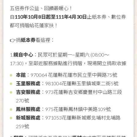
五倍券作公益、回饋最暖心！
自
110年10月8日起至111年4月30日
止紙本券、數位券
都可捐贈給花蓮家扶！
👉捐
紙本券
看這裡：
1.
親自中心
：民眾可於星期一~星期六 (08:00～
17:30)，至鄰近服務據點進行捐贈，現場開立捐款收據
本館
：970064 花蓮縣花蓮市民立里中興路75號
玉里服務處
：981004花蓮縣玉里鎮城東二街5號
吉安服務處
：973花蓮縣吉安鄉慶豐村中山路三段
270號
鳳林服務處
：975花蓮縣鳳林鎮中美路109號
新城服務處
：971053花蓮縣新城鄉北埔村北埔路
259號