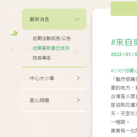
最新消息
近期活動訊息/公告
#來自
近期募款邀您支持
2022 / 01 / 
防疫專區
#1785份
中心大小事
「雖然很痛
要的地方，
台灣盲人環
愛心捐贈
度協助花蓮
天，天空灰
一哩路。
謝謝每一位