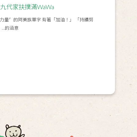
第九代家扶撲滿WaWa
人擁有〝力量〞的阿美族單字 有著「加油！」 「持續努
」…的涵意