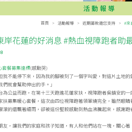
活動報導
首頁
活動報導
近期募款邀您支持
#來
東岸花蓮的好消息 #熱血視障跑者助
08
暖心套餐募集達標
(感動哭)
但我不能停下來，因為我的腳被刻了一個字叫愛，對這片土地的
我們就會幫助伸出的手。」
台為公益而跑，在第十三天跑進花蓮家扶，視障跑者吳鎮安的一
家扶募集暖心套餐，這次由四位視障跑著領軍繞完全，雖然眼睛
濛濛的還飄著細雨，卻被這份堅毅感動到熱血沸騰起來，感謝跑
朋友，讓我們的家庭和孩子知道，有人和他們站在一塊，關心著