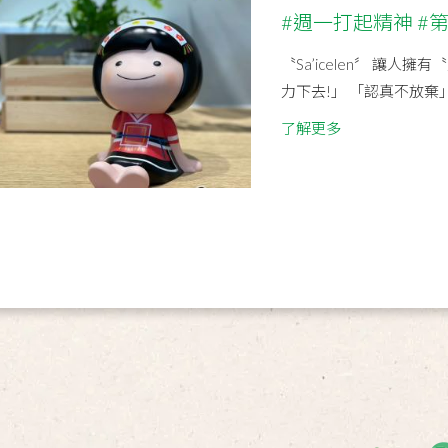
#週一打起精神 #
〝Sa’icelen〞 讓
力下去!」 「認真不放棄
了解更多