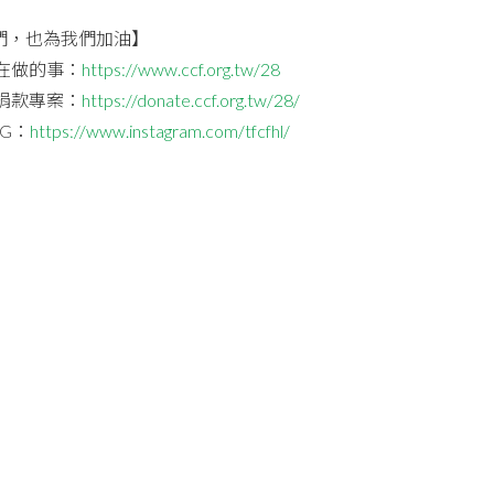
們，也為我們加油】
在做的事：
https://www.ccf.org.tw/28
捐款專案：
https://donate.ccf.org.tw/28/
G：
https://www.instagram.com/tfcfhl/