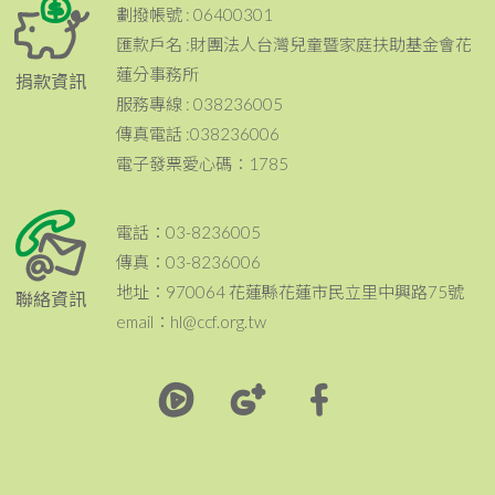
劃撥帳號 : 06400301
匯款戶名 :財團法人台灣兒童暨家庭扶助基金會花
蓮分事務所
捐款資訊
服務專線 : 038236005
傳真電話 :038236006
電子發票愛心碼：1785
電話：03-8236005
傳真：03-8236006
地址：970064 花蓮縣花蓮市民立里中興路75號
聯絡資訊
email：hl@ccf.org.tw