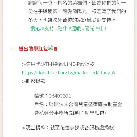
謝謝每一位不具名的英雄們，因為你們的每一
份在乎與關懷，讓愛像陽光一樣溫暖了我們的
冬天，也讓咬牙苦撐的家庭感受到支持。
#愛心
#支持
#陪伴
#溫暖
#陽光
#社工
—— 送出助學紅包
▻信用卡/ATM轉帳/LINE-Pay捐款
https://donate.ccf.org.tw/market-url/study_6
▻劃撥捐款
帳號：06400301
戶名：財團法人台灣兒童暨家庭扶助基金
會花蓮分事務所(註明：助學紅包)
▻現金捐款：親至花蓮家扶或各服務處捐款