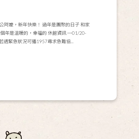
公阿嬤，新年快樂！ 過年是團聚的日子 和家
年是溫暖的，幸福的 休館資訊 ─01/20-
若遇緊急狀況可播1957尋求急難協...