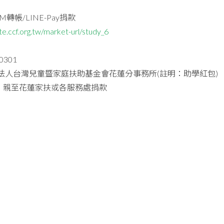
M轉帳/LINE-Pay捐款
te.ccf.org.tw/market-url/study_6
0301
法人台灣兒童暨家庭扶助基金會花蓮分事務所(註明：助學紅包)
：親至花蓮家扶或各服務處捐款