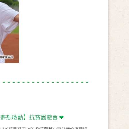
．夢想啟動】抗貧園遊會 ❤