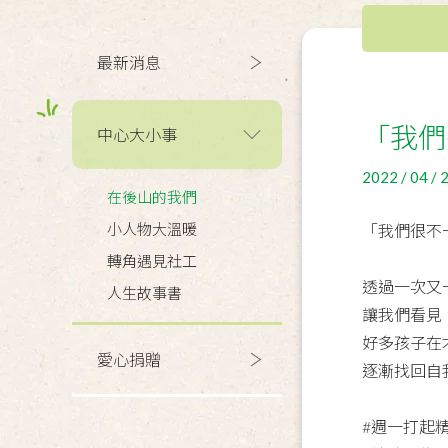
最新消息
「我們
中心大小事
2022 / 04 / 
在後山的我們
小人物大溫暖
「我們很不
轉角遇見社工
透過一次又
人生故事書
讓我們看見
好多孩子在
愛心捐贈
逐漸找回自
#週一打起