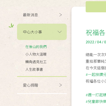
最新消息
祝福各
中心大小事
2022 / 04 / 
在後山的我們
小人物大溫暖
總能一次次
重拾那單純
轉角遇見社工
在今天這個
人生故事書
#一起按讚
祝福各位小
愛心捐贈
#週一打起
#兒童節快