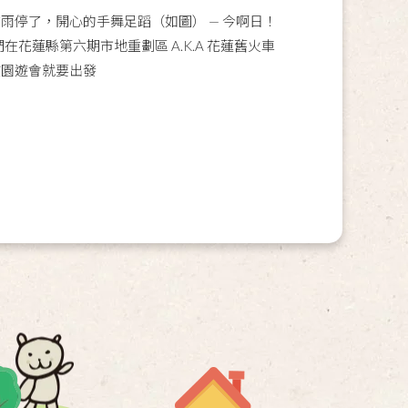
目前雨停了，開心的手舞足蹈（如圖） — 今啊日！
我們在花蓮縣第六期市地重劃區 A.K.A 花蓮舊火車
貧園遊會就要出發