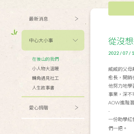
最新消息
從沒想
中心大小事
2022 / 07 / 
在後山的我們
小人物大溫暖
威威的父母
愈長，開銷
轉角遇見社工
他努力地學
人生故事書
事業，深不
AOW進階
愛心捐贈
-
一份助學紅
們一把。