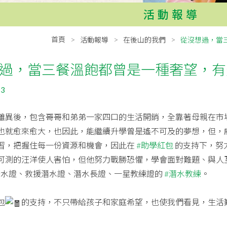
活動報導
首頁
活動報導
在後山的我們
從沒想過，當
過，當三餐溫飽都曾是一種奢望，有
13
離異後，包含哥哥和弟弟一家四口的生活開銷，全靠著母親在市
也就愈來愈大，也因此，能繼續升學曾是遙不可及的夢想，但，
習，把握住每一份資源和機會，因此在
#助學紅包
的支持下，努
可測的汪洋使人害怕，但他努力戰勝恐懼，學會面對難題、與人
潛水證、救援潛水證、潛水長證、一星教練證的
#潛水教練
。
包
的支持，不只帶給孩子和家庭希望，也使我們看見，生活