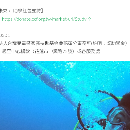
未來， 助學紅包支持】
：
https://donate.ccf.org.tw/market-url/Study_9
：
0301
法人台灣兒童暨家庭扶助基金會花蓮分事務所(註明：獎助學金）
：親至中心捐款（花蓮市中興路75號）或各服務處