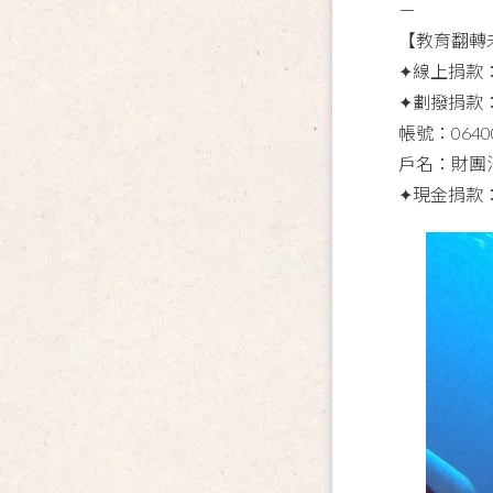
－
【教育翻轉
✦線上捐款
✦劃撥捐款
帳號：0640
戶名：財團
✦現金捐款