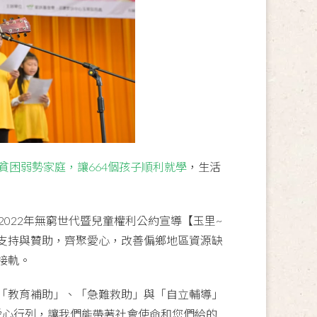
戶貧困弱勢家庭，讓664個孩子順利就學
，生活
022年無窮世代暨兒童權利公約宣導【玉里~
支持與贊助，齊聚愛心，改善偏鄉地區資源缺
接軌。
「教育補助」、「急難救助」與「自立輔導」
愛心行列，讓我們能帶著社會使命和您們給的