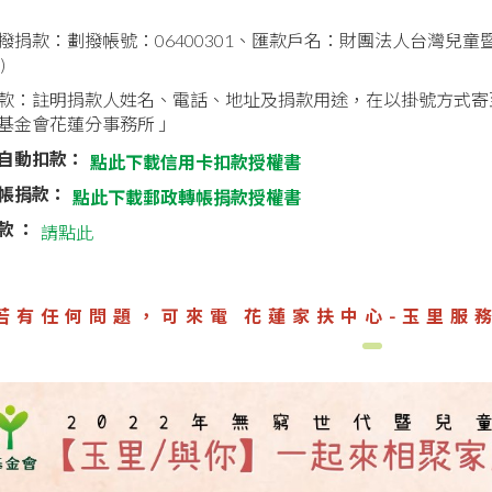
撥捐款：劃撥帳號：06400301、匯款戶名：財團法人台灣兒
)
款：註明捐款人姓名、電話、地址及捐款用途，在以掛號方式寄
基金會花蓮分事務所 」
自動扣款：
點此下載信用卡扣款授權書
帳捐款：
點此下載郵政轉帳捐款授權書
款
：
請點此
若有任何問題，可來電 花蓮家扶中心-玉里服務處 