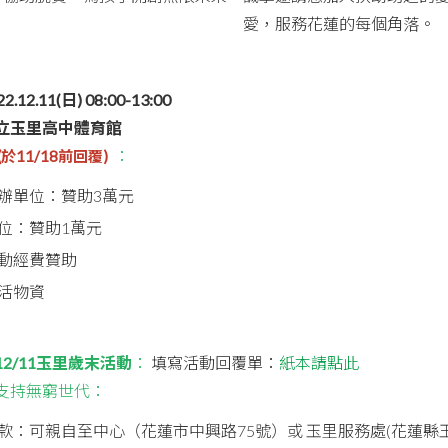
愛，服務花蓮的每個角落。
22.12.11(日) 08:00-13:00
立玉里高中體育館
：
(
於
11/18
前回覆
)
辦單位：贊助3萬元
位：贊助1萬元
動經費贊助
活物資
12/11玉里歲末活動
：
填寫活動回覆單：
紙本請點此
支持無窮世代：
款：可親自至中心（花蓮市中興路75號）或 玉里服務處(花蓮縣玉