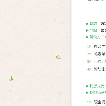
►時間：
20
►地點：
國
►贊助方式
聯合主
協辦單
小額活
贊助生
►我想支持
►我想捐款
現金捐