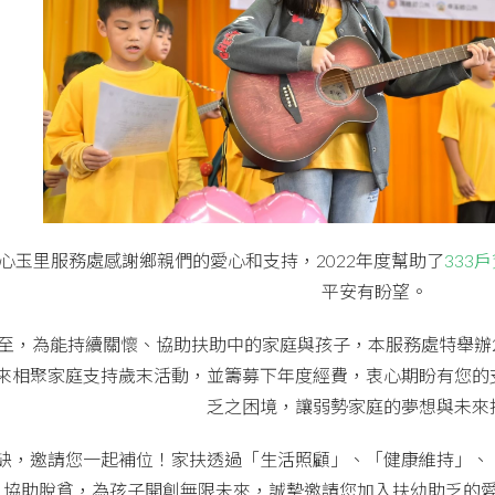
心玉里服務處感謝鄉親們的愛心和支持，2022年度幫助了
333
平安有盼望。
至，為能持續關懷、協助扶助中的家庭與孩子，本服務處特舉辦2
來相聚家庭支持歲末活動，並籌募下年度經費，衷心期盼有您的
乏之困境，讓弱勢家庭的夢想與未來
缺，邀請您一起補位！家扶透過「生活照顧」、「健康維持」、
，協助脫貧，為孩子開創無限未來，誠摯邀請您加入扶幼助乏的