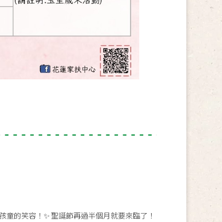
孩童的笑容！✨ 聖誕節再過半個月就要來臨了！