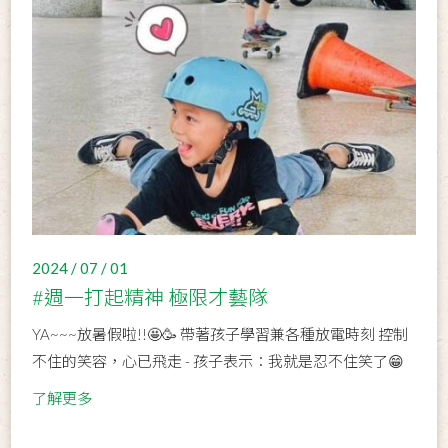
2024 / 07 / 01
#週一打起精神 極限才藝隊
YA~~~放暑假啦!!🤩🥳 帶著孩子學習兼各種放電時刻 控制
不住的笑容，心已飛走 - 孩子表示：我就是忍不住笑了😁
了解更多