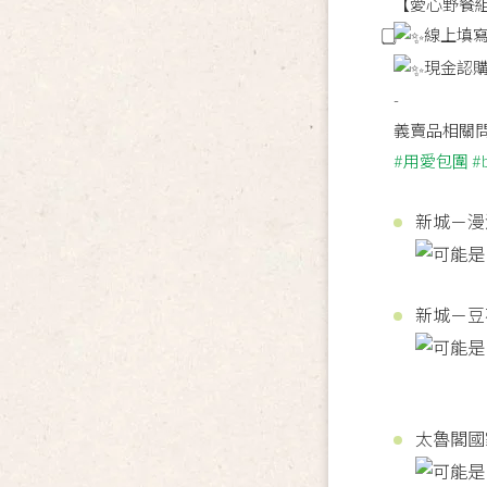
【愛心野餐組
線上填
現金認購
-
義賣品相關問
#用愛包圍
#
新城－漫
新城－豆
太魯閣國