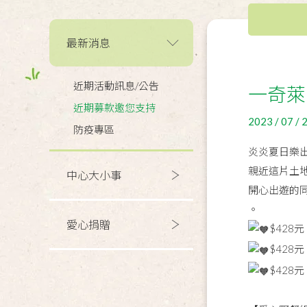
最新消息
近期活動訊息/公告
一奇萊
近期募款邀您支持
2023 / 07 / 
防疫專區
炎炎夏日樂
親近這片土
中心大小事
開心出遊的
。
愛心捐贈
$428
$428
$428