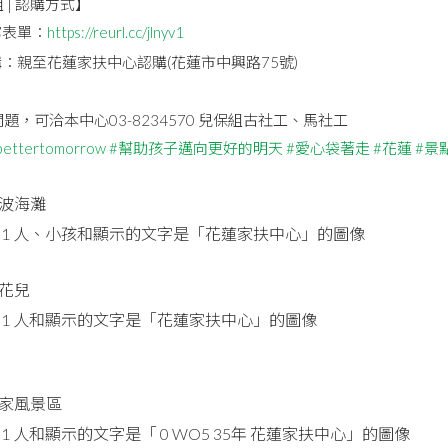
 | 認購方式】
寫表單：
https://reurl.cc/jlnyv1
：親至花蓮家扶中心認購(花蓮市中興路75號)
題，可洽本中心03-8234570 兒保組古社工、馬社工
bettertomorrow
#幫助孩子邁向更好的明天
#愛心袋著走
#花蓮
#景
波海灘
花兒
家風景區