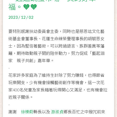
福。🧡🧡
2023 / 12 / 02
要特別感謝扶幼委員會主委，同時也是慈恩竑文化藝
術基金會董事長、花蓮生命線榮譽理事長的胡毓恩女
士，因為堅信著藝術，可以跨過語言、族群差異等藩
籬，期待啟動親子間的陪伴動力，努力促成「藝起洄
家 親子共創」嘉年華。
-
花家許多家庭為了維持生計除了努力賺錢，也得節省
玩樂開支，少有機會接觸藝術創作等機會，這一次花
家400名兒童及家長藉著玩得開心又滿足，也有機會拉
近親子關係。
-
謝謝
徐榛蔚
縣長以及
游淑貞
鄉長百忙之中撥冗前來