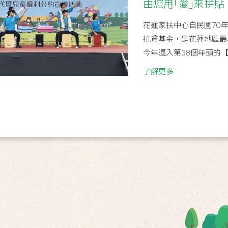
由您用｢愛｣來拼貼
花蓮家扶中心自民國70
抗貧基金，是花蓮地區最
今年邁入第38個年頭的【
了解更多