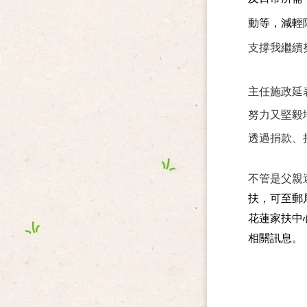
動等，減輕
支撐我繼續
主任施政延
努力又堅毅
透過捐款、
不管是父親
扶，可至郵局
花蓮家扶中心
相關訊息。