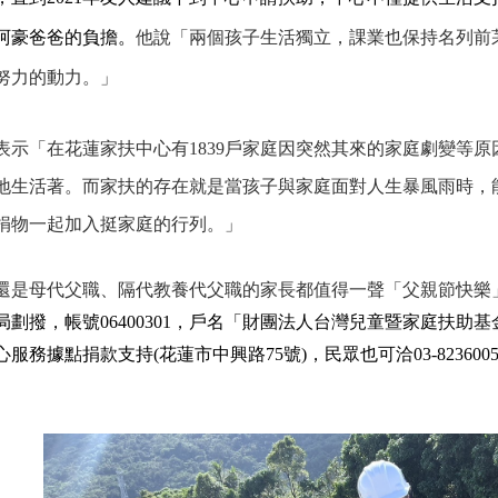
阿豪爸爸的負擔。
他說「兩個孩子生活獨立，課業也保持名列前
努力的動力。」
表示「在花蓮家扶中心有1839戶家庭因突然其來的家庭劇變等
地生活著。而家扶的存在就是當孩子與家庭面對人生暴風雨時，
捐物一起加入挺家庭的行列。」
還是母代父職、隔代教養代父職的家長都值得一聲「父親節快樂
劃撥，帳號06400301，戶名「
財團法人台灣兒童暨家庭扶助基
服務據點捐款支持(花蓮市中興路75號)，民眾也可洽03-8236