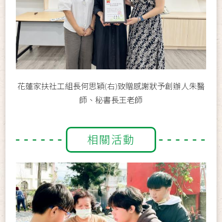
花蓮家扶社工組長何思穎(右)致贈感謝狀予創辦人朱醫
師、秘書長王老師
相關活動