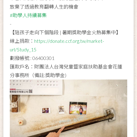
放棄了透過教育翻轉人生的機會
#助學人持續募集
-
【陪孩子走向下個階段 | 暑期獎助學金火熱募集中】
線上捐款：
https://donate.ccf.org.tw/market-
url/Study_15
劃撥帳號 : 06400301
匯款戶名：財團法人台灣兒童暨家庭扶助基金會花蓮
分事務所（備註:獎助學金)