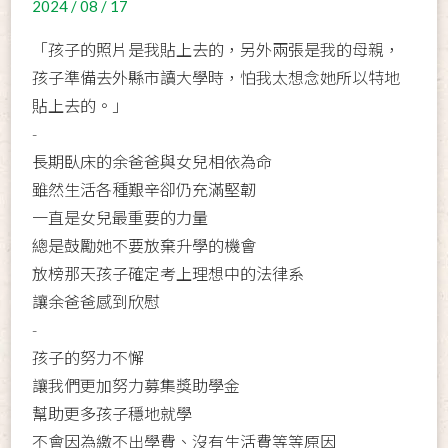
2024 / 08 / 17
「孩子的照片是我貼上去的，另外兩張是我的母親，
孩子準備去外縣市讀大學時，怕我太想念她所以特地
貼上去的。」
-
長期臥床的余爸爸與女兒相依為命
雖然生活各種艱辛卻仍充滿堅韌
一直是女兒最重要的力量
總是鼓勵她不要放棄升學的機會
放榜那天孩子確定考上理想中的法律系
讓余爸爸感到欣慰
-
孩子的努力不懈
讓我們更加努力募集獎助學金
幫助更多孩子穩地就學
不會因為繳不出學費、沒有生活費等等原因