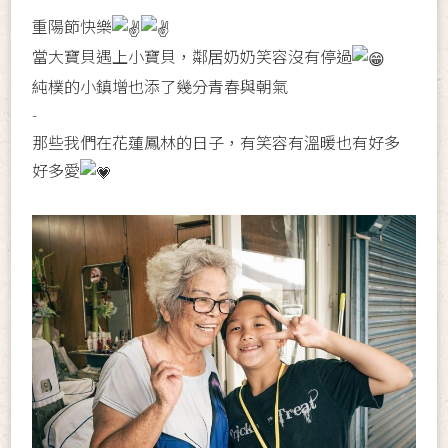
重陽節快樂
當大寶貝遇上小寶貝，鄰居奶奶笑容沒有停過
純樸的小鎮增也添了幾分青春與朝氣
-
那些我們在花蓮鳳林的日子，有笑容有溫暖也有好多
好多愛