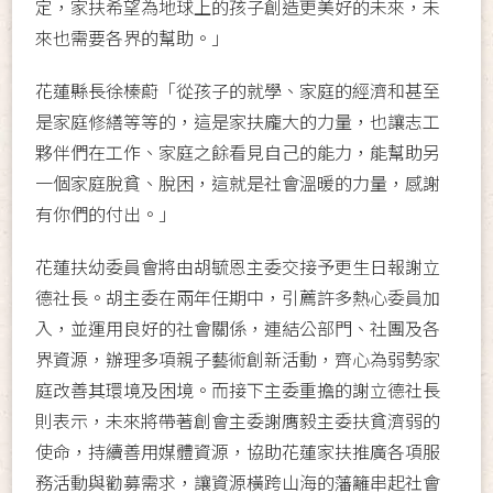
定，家扶希望為地球上的孩子創造更美好的未來，未
來也需要各界的幫助。」
花蓮縣長徐榛蔚「從孩子的就學、家庭的經濟和甚至
是家庭修繕等等的，這是家扶龐大的力量，也讓志工
夥伴們在工作、家庭之餘看見自己的能力，能幫助另
一個家庭脫貧、脫困，這就是社會溫暖的力量，感謝
有你們的付出。」
花蓮扶幼委員會將由胡毓恩主委交接予更生日報謝立
德社長。胡主委在兩年任期中，引薦許多熱心委員加
入，並運用良好的社會關係，連結公部門、社團及各
界資源，辦理多項親子藝術創新活動，齊心為弱勢家
庭改善其環境及困境。而接下主委重擔的謝立德社長
則表示，未來將帶著創會主委謝膺毅主委扶貧濟弱的
使命，持續善用媒體資源，協助花蓮家扶推廣各項服
務活動與勸募需求，讓資源橫跨山海的藩籬串起社會