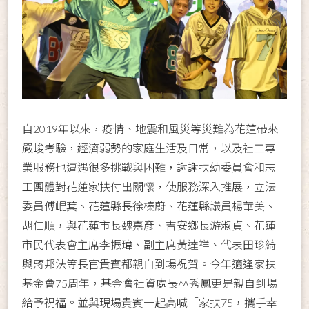
自2019年以來，疫情、地震和風災等災難為花蓮帶來
嚴峻考驗，經濟弱勢的家庭生活及日常，以及社工專
業服務也遭遇很多挑戰與困難，謝謝扶幼委員會和志
工團體對花蓮家扶付出關懷，使服務深入推展，立法
委員傅崐萁、花蓮縣長徐榛蔚、花蓮縣議員楊華美、
胡仁順，與花蓮市長魏嘉彥、吉安鄉長游淑貞、花蓮
市民代表會主席李振瑋、副主席黃達祥、代表田珍綺
與蔣邦法等長官貴賓都親自到場祝賀。今年適逢家扶
基金會75周年，基金會社資處長林秀鳳更是親自到場
給予祝福。並與現場貴賓一起高喊「家扶75，攜手幸