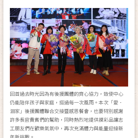
回首過去時光因為有後援團體的齊心協力，致使中心
仍能陪伴孩子與家庭，挺過每一次風雨。本次「愛．
洄家」後援團體聯合交接暨感恩餐會，也要特別感謝
許多長官貴賓們的幫助，同時熱烈地提供摸彩品讓志
工朋友們在歡樂氣氛中，再次充滿體力與能量迎接新
年新挑戰。