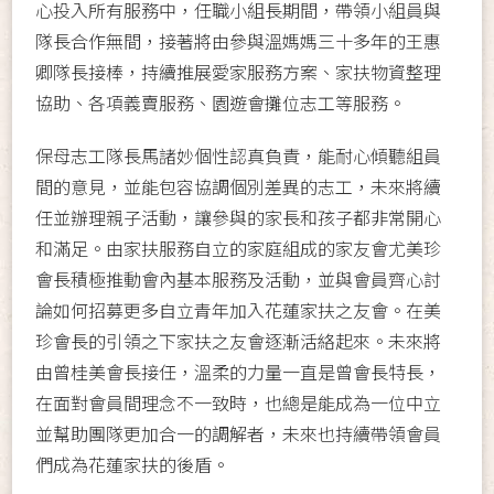
心投入所有服務中，任職小組長期間，帶領小組員與
隊長合作無間，接著將由參與溫媽媽三十多年的王惠
卿隊長接棒，持續推展愛家服務方案、家扶物資整理
協助、各項義賣服務、園遊會攤位志工等服務。
保母志工隊長馬諸妙個性認真負責，能耐心傾聽組員
間的意見，並能包容協調個別差異的志工，未來將續
任並辦理親子活動，讓參與的家長和孩子都非常開心
和滿足。由家扶服務自立的家庭組成的家友會尤美珍
會長積極推動會內基本服務及活動，並與會員齊心討
論如何招募更多自立青年加入花蓮家扶之友會。在美
珍會長的引領之下家扶之友會逐漸活絡起來。未來將
由曾桂美會長接任，溫柔的力量一直是曾會長特長，
在面對會員間理念不一致時，也總是能成為一位中立
並幫助團隊更加合一的調解者，未來也持續帶領會員
們成為花蓮家扶的後盾。