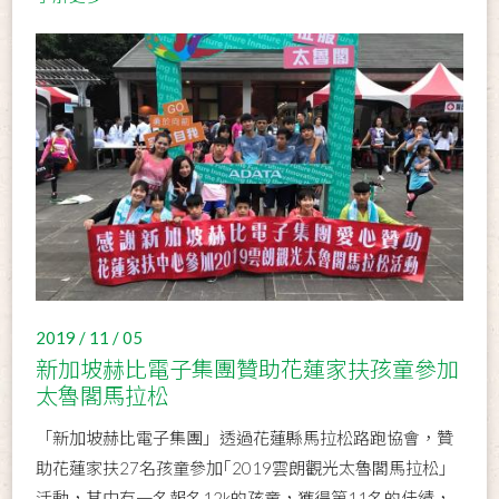
2019 / 11 / 05
新加坡赫比電子集團贊助花蓮家扶孩童參加
太魯閣馬拉松
「新加坡赫比電子集團」透過花蓮縣馬拉松路跑協會，贊
助花蓮家扶27名孩童參加｢2019雲朗觀光太魯閣馬拉松｣
活動，其中有一名報名12k的孩童，獲得第11名的佳績，