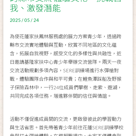
我、激發潛能
2025 / 05 / 24
為使花蓮家扶鳳林服務處的展力方案青少年，透過跨
縣市交流實地體驗與互動，欣賞不同地區的文化蘊
含，拓展自我視野，感受文化的多樣性與共融性，近
日邀請基隆家扶中心青少年舉辦交流營隊。兩天一夜
交流活動規劃多項內容，SERE訓練場進行水彈槍對
戰，體驗團隊合作與和平可貴；在鯉魚潭踩船及野猴
子探險森林中，一行24位成員們攀樹、走索、遊湖，
共同完成各項任務，增進夥伴間的信任與情誼。
活動不僅促進成員間的交流，更啟發彼此的學習動力
與生活省思。首先帶著青少年前往花蓮SERE訓練學校
參與打水彈槍體驗。在模擬戰場中，大家不僅體會到