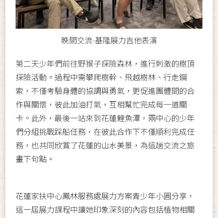
晚間交流-基隆展力吉他表演
第二天少年們前往野猴子探險森林，進行刺激的樹頂
探險活動。過程中需攀爬樹幹、飛越樹林、行走鋼
索，不僅考驗身體的協調與勇氣，更促進團體間的合
作與關懷，彼此加油打氣，互相幫忙完成每一道關
卡。此外，最後一站來到花蓮鯉魚潭，兩中心的少年
們分組挑戰踩船任務，在彼此合作下不僅順利完成任
務，也共同欣賞了花蓮的山水美景，為這趟交流之旅
畫下句點。
花蓮家扶中心鳳林服務處展力方案青少年小圓分享，
這一屆展力課程中讓她印象深刻的內容包括植物相關