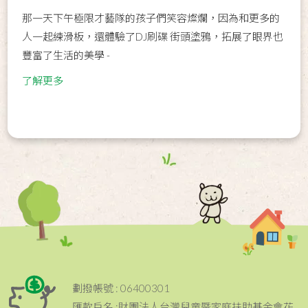
那一天下午極限才藝隊的孩子們笑容燦爛，因為和更多的
人一起練滑板，還體驗了DJ刷碟 街頭塗鴉，拓展了眼界也
豐富了生活的美學 -
了解更多
劃撥帳號 : 06400301
匯款戶名 :財團法人台灣兒童暨家庭扶助基金會花