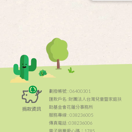
劃撥帳號 : 06400301
匯款戶名 :財團法人台灣兒童暨家庭扶
助基金會花蓮分事務所
捐款資訊
服務專線 : 038236005
傳真電話 :038236006
電子發票愛心碼：1785