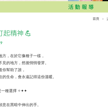
活動報導
首頁
打起精神 💪
09
地方，在於它像種子一樣，
不見的地方，然後悄悄發芽。
道你幫助了誰，
住的生命，會永遠記得這份溫暖。
是一種選擇 ✧✦✦
願意在黑暗中伸出的手。