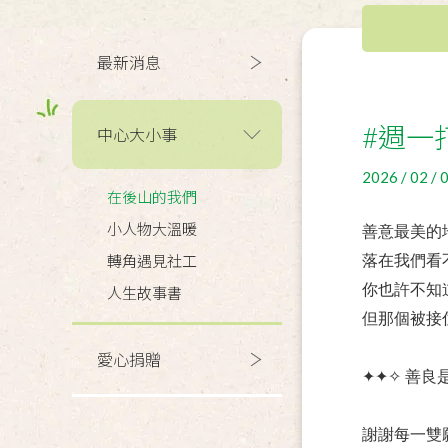
最新消息
#週一
中心大小事
2026 / 02 / 
在後山的我們
小人物大溫暖
善意最美的
轉角遇見社工
落在我們看
你也許不知
人生故事書
但那個被接
愛心捐贈
✦✦✧ 善良
謝謝每一雙