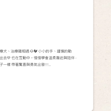
犬、治療雞相遇 🐶🐓 小小的手、謹慎的動
去💛 也在互動中，慢慢學會溫柔靠近與陪伴 -
樣 帶著驚喜與勇氣出發!!!...