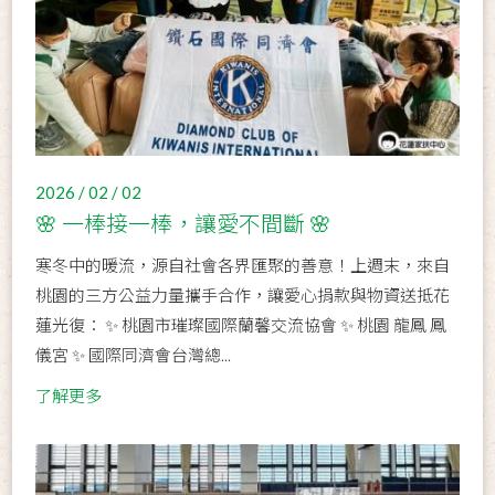
2026 / 02 / 02
🌸 一棒接一棒，讓愛不間斷 🌸
寒冬中的暖流，源自社會各界匯聚的善意！上週末，來自
桃園的三方公益力量攜手合作，讓愛心捐款與物資送抵花
蓮光復： ✨ 桃園市璀璨國際蘭馨交流協會 ✨ 桃園 龍鳳 鳳
儀宮 ✨ 國際同濟會台灣總...
了解更多