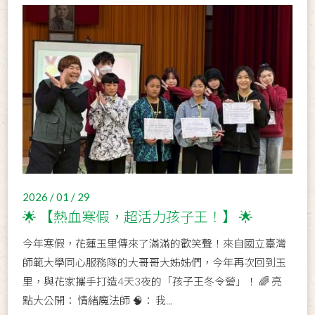
2026 / 01 / 29
🌟 【熱血寒假，超活力孩子王！】 🌟
今年寒假，花蓮玉里傳來了滿滿的歡笑聲！來自國立臺灣
師範大學同心服務隊的大哥哥大姊姊們，今年再次回到玉
里，與花家攜手打造4天3夜的「孩子王冬令營」！ 🌈 亮
點大公開： 情緒魔法師 🧠： 我...