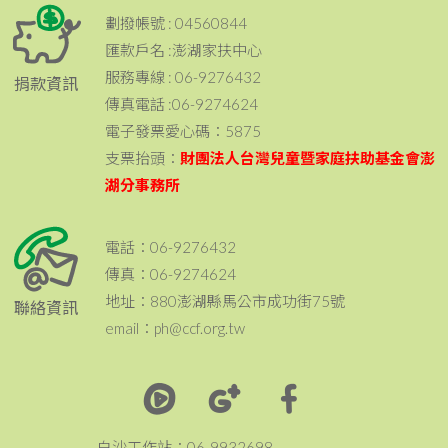
劃撥帳號 : 04560844
匯款戶名 :澎湖家扶中心
服務專線 : 06-9276432
捐款資訊
傳真電話 :06-9274624
電子發票愛心碼：5875
支票抬頭：
財團法人台灣兒童暨家庭扶助基金會澎
湖分事務所
電話：06-9276432
傳真：06-9274624
地址：880澎湖縣馬公市成功街75號
聯絡資訊
email：ph@ccf.org.tw
白沙工作站：06-9932698