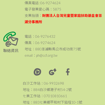
傳真電話 :06-9274624
電子發票愛心碼：5875
支票抬頭：
財團法人台灣兒童暨家庭扶助基金會澎
湖分事務所
電話：06-9276432
傳真：06-9274624
地址：880澎湖縣馬公市成功街75號
聯絡資訊
email：ph@ccf.org.tw
白沙工作站：06-9932698
地址：884白沙鄉港子村54-2號
七美工作站：07010810661
地址：883七美鄉平和村下茄埕10-1號