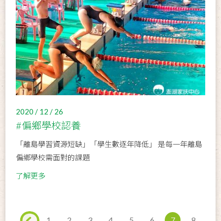
2020 / 12 / 26
#偏鄉學校認養
「離島學習資源短缺」「學生數逐年降低」 是每一年離島
偏鄉學校需面對的課題
了解更多
1
2
3
4
5
6
7
8