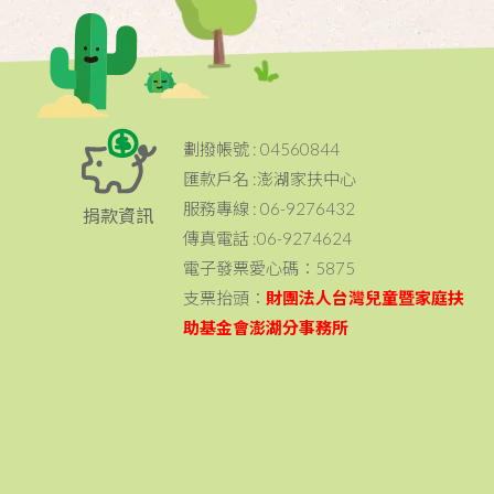
劃撥帳號 : 04560844
匯款戶名 :澎湖家扶中心
服務專線 : 06-9276432
捐款資訊
傳真電話 :06-9274624
電子發票愛心碼：5875
支票抬頭：
財團法人台灣兒童暨家庭扶
助基金會澎湖分事務所