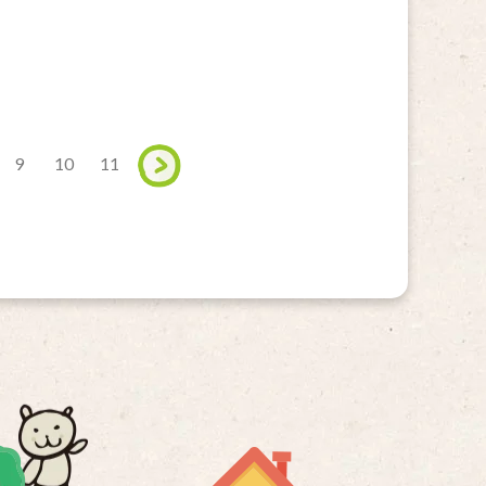
9
10
11