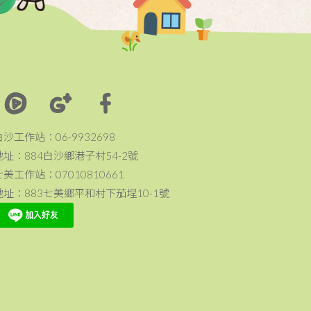
白沙工作站：06-9932698
地址：884白沙鄉港子村54-2號
七美工作站：07010810661
地址：883七美鄉平和村下茄埕10-1號