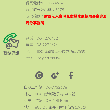
傳真電話 :06-9274624
電子發票愛心碼：5875
支票抬頭：
財團法人台灣兒童暨家庭扶助基金會澎
湖分事務所
電話：06-9276432
傳真：06-9274624
地址：880澎湖縣馬公市成功街75號
聯絡資訊
email：ph@ccf.org.tw
白沙工作站：06-9932698
地址：884白沙鄉港子村54-2號
七美工作站：07010810661
地址：883七美鄉平和村下茄埕10-1號