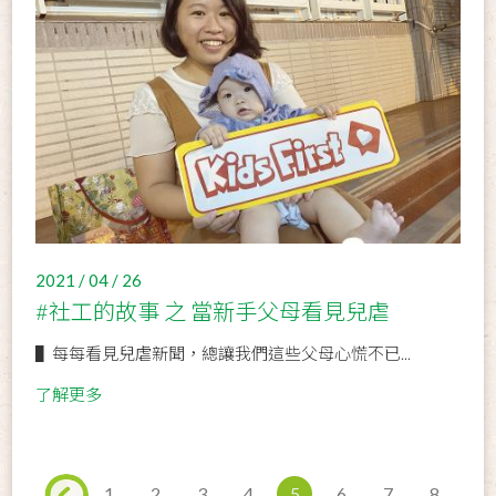
2021 / 04 / 26
#社工的故事 之 當新手父母看見兒虐
▌每每看見兒虐新聞，總讓我們這些父母心慌不已...
了解更多
1
2
3
4
5
6
7
8