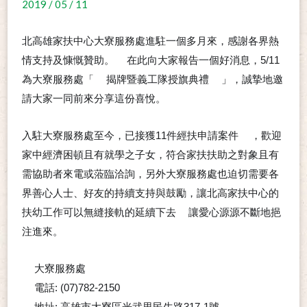
2019 / 05 / 11
北高雄家扶中心大寮服務處進駐一個多月來，感謝各界熱
情支持及慷慨贊助。
在此向大家報告一個好消息，5/11
📣
為大寮服務處「
揭牌暨義工隊授旗典禮
」，誠摯地邀
🎊
🎊
請大家一同前來分享這份喜悅。
入駐大寮服務處至今，已接獲11件經扶申請案件
，歡迎
💪🏾
家中經濟困頓且有就學之子女，符合家扶扶助之對象且有
需協助者來電或蒞臨洽詢，另外大寮服務處也迫切需要各
界善心人士、好友的持續支持與鼓勵，讓北高家扶中心的
扶幼工作可以無縫接軌的延續下去
讓愛心源源不斷地挹
💞
注進來。
大寮服務處
✨
✨
電話: (07)782-2150
☎️
地址: 高雄市大寮區光武里民生路317-1號