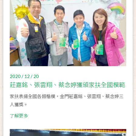
2020 / 12 / 20
莊嘉銘、張雲翔、蔡念婷獲頒家扶全國模範
家扶表揚全國各類楷模，金門莊嘉銘、張雲翔、蔡念婷三
人獲獎。
了解更多