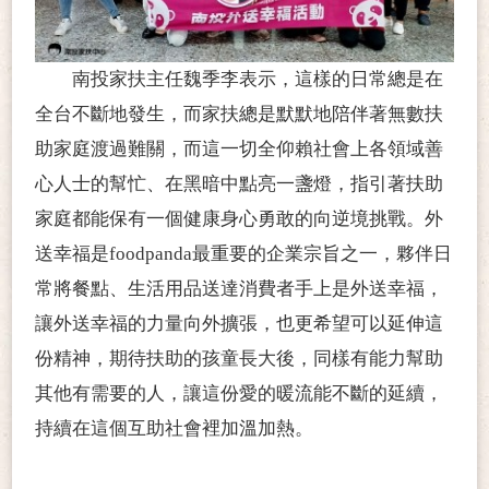
南投家扶主任魏季李表示，這樣的日常總是在
全台不斷地發生，而家扶總是默默地陪伴著無數扶
助家庭渡過難關，而這一切全仰賴社會上各領域善
心人士的幫忙、在黑暗中點亮一盞燈，指引著扶助
家庭都能保有一個健康身心勇敢的向逆境挑戰。外
送幸福是
foodpanda最重要的企業宗旨之一，夥伴日
常將餐點、生活用品送達消費者手上是外送幸福，
讓外送幸福的力量向外擴張，也更希望可以延伸這
份精神，期待扶助的孩童長大後，同樣有能力幫助
其他有需要的人，讓這份愛的暖流能不斷的延續，
持續在這個互助社會裡加溫加熱。